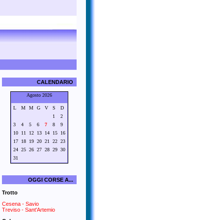
CALENDARIO
Agosto 2026
L
M
M
G
V
S
D
1
2
3
4
5
6
7
8
9
10
11
12
13
14
15
16
17
18
19
20
21
22
23
24
25
26
27
28
29
30
31
OGGI CORSE A...
Trotto
Cesena - Savio
Treviso - Sant'Artemio