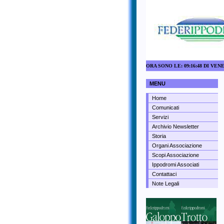
ORA SONO LE: 09:16:48 DI VEN
MENU
Home
Comunicati
Servizi
Archivio Newsletter
Storia
Organi Associazione
Scopi Associazione
Ippodromi Associati
Contattaci
Note Legali