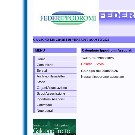
ORA SONO LE: 21:45:54 DI VENERDÌ 7 AGOSTO 2026
MENU
Calendario Ippodromi Associati
Trotto del 29/08/2026
Home
Cesena - Savio
Comunicati
Servizi
Galoppo del 29/08/2026
Archivio Newsletter
Nessun ippodromo associato
Storia
Organi Associazione
Scopi Associazione
Ippodromi Associati
Contattaci
Note Legali