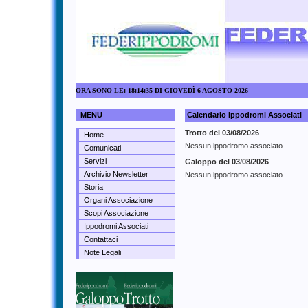
ORA SONO LE: 18:14:35 DI GIOVEDÌ 6 AGOSTO 2026
MENU
Calendario Ippodromi Associati
Trotto del 03/08/2026
Home
Nessun ippodromo associato
Comunicati
Servizi
Galoppo del 03/08/2026
Archivio Newsletter
Nessun ippodromo associato
Storia
Organi Associazione
Scopi Associazione
Ippodromi Associati
Contattaci
Note Legali