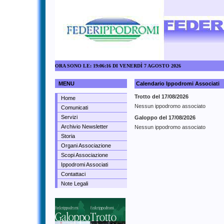
ORA SONO LE: 19:06:16 DI VENERDÌ 7 AGOSTO 2026
MENU
Calendario Ippodromi Associati
Trotto del 17/08/2026
Home
Nessun ippodromo associato
Comunicati
Servizi
Galoppo del 17/08/2026
Archivio Newsletter
Nessun ippodromo associato
Storia
Organi Associazione
Scopi Associazione
Ippodromi Associati
Contattaci
Note Legali